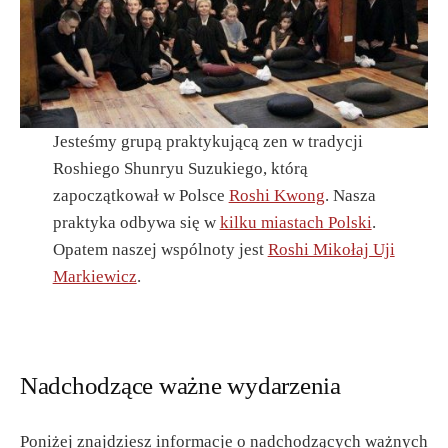
Jesteśmy grupą praktykującą zen w tradycji
Roshiego Shunryu Suzukiego, którą
zapoczątkował w Polsce
Roshi Kwong
. Nasza
praktyka odbywa się w
kilku miastach Polski
.
Opatem naszej wspólnoty jest
Roshi Mikołaj Uji
Markiewicz
.
Nadchodzące ważne wydarzenia
Poniżej znajdziesz informacje o nadchodzących ważnych