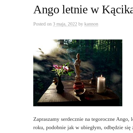
Ango letnie w Kącika
Posted
on
3 maja, 2022
by
kannon
Zapraszamy serdecznie na tegoroczne Ango, le
roku, podobnie jak w ubiegłym, odbędzie si