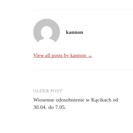
kannon
View all posts by kannon →
OLDER POST
Post
Wiosenne odosobnienie w Kącikach od
navigation
30.04. do 7.05.