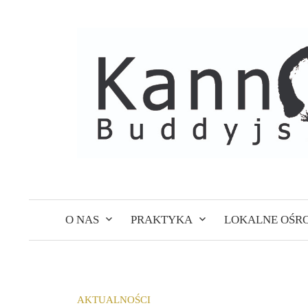
Skip
to
content
O NAS
PRAKTYKA
LOKALNE OŚR
AKTUALNOŚCI