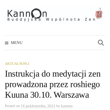
Skip
to
content
Szukaj:
MENU
AKTUALNOŚCI
Instrukcja do medytacji zen
prowadzona przez roshiego
Kuuna 30.10. Warszawa
Posted
on
16 października, 2023
by
kannon