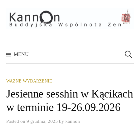
Skip
to
content
Szukaj:
MENU
WAZNE WYDARZENIE
Jesienne sesshin w Kącikach
w terminie 19-26.09.2026
Posted
on
9 grudnia, 2025
by
kannon