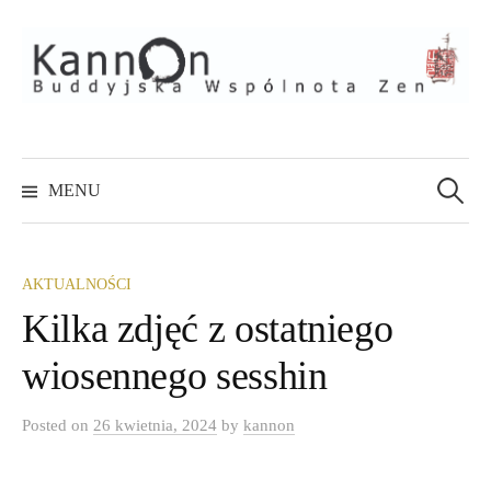
Skip
to
content
Szukaj:
MENU
AKTUALNOŚCI
Kilka zdjęć z ostatniego
wiosennego sesshin
Posted
on
26 kwietnia, 2024
by
kannon