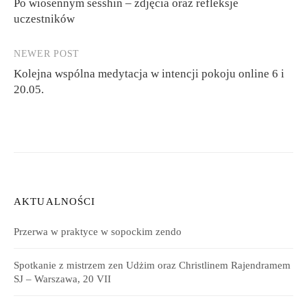
Po wiosennym sesshin – zdjęcia oraz refleksje
navigation
uczestników
NEWER POST
Kolejna wspólna medytacja w intencji pokoju online 6 i
20.05.
AKTUALNOŚCI
Przerwa w praktyce w sopockim zendo
Spotkanie z mistrzem zen Udżim oraz Christlinem Rajendramem
SJ – Warszawa, 20 VII