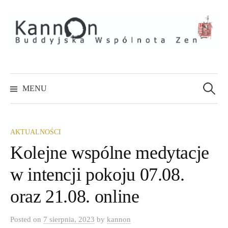
Skip
to
content
Szukaj:
MENU
AKTUALNOŚCI
Kolejne wspólne medytacje
w intencji pokoju 07.08.
oraz 21.08. online
Posted
on
7 sierpnia, 2023
by
kannon