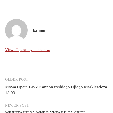
kannon
View all posts by kannon →
OLDER POST
Post
Mowa Opata BWZ Kannon roshiego Ujiego Markiewicza
navigation
18.03.
NEWER POST
МЕДИТАЦІЇ ЗА МИР В УКРАЇНІ ТА СВІТІ