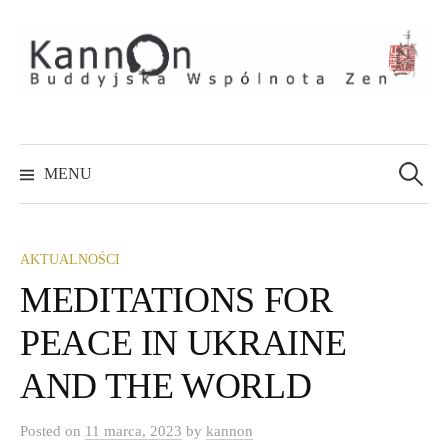
Skip
to
content
Szukaj:
MENU
AKTUALNOŚCI
MEDITATIONS FOR
PEACE IN UKRAINE
AND THE WORLD
Posted
on
11 marca, 2023
by
kannon