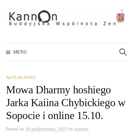
Skip
to
content
Szukaj:
MENU
AKTUALNOŚCI
Mowa Dharmy hoshiego
Jarka Kaiina Chybickiego w
Sopocie i online 15.10.
Posted
on
10 października, 2023
by
kannon