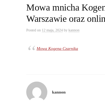
Mowa mnicha Kogen
Warszawie oraz onlin
Posted
on
12 maja, 2024
by
kannon
Mowa Kogena Czarnika
kannon