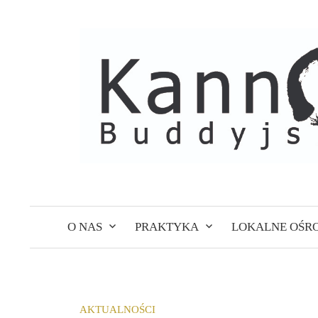
Skip
to
content
O NAS
PRAKTYKA
LOKALNE OŚR
AKTUALNOŚCI