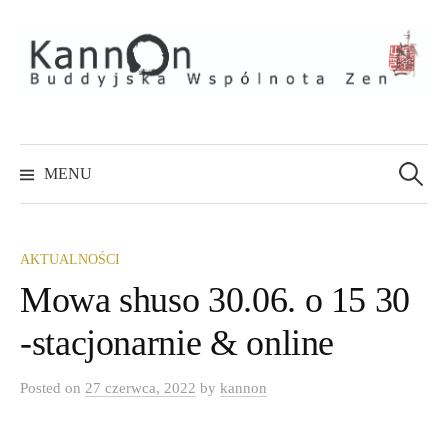
Skip
to
content
Szukaj:
MENU
AKTUALNOŚCI
Mowa shuso 30.06. o 15 30
-stacjonarnie & online
Posted
on
27 czerwca, 2022
by
kannon