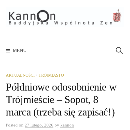
Skip
to
content
Szukaj:
MENU
/
AKTUALNOŚCI
TRÓJMIASTO
Półdniowe odosobnienie w
Trójmieście – Sopot, 8
marca (trzeba się zapisać!)
Posted
on
27 lutego, 2026
by
kannon