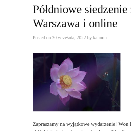
Półdniowe siedzenie 
Warszawa i online
Posted
on
30 września, 2022
by
kannon
Zapraszamy na wyjątkowe wydarzenie! Won 