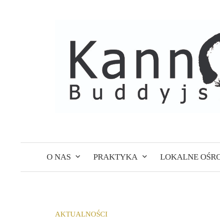
Skip
to
content
O NAS
PRAKTYKA
LOKALNE OŚR
AKTUALNOŚCI