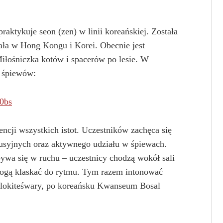
ktykuje seon (zen) w linii koreańskiej. Została
ła w Hong Kongu i Korei. Obecnie jest
iłośniczka kotów i spacerów po lesie. W
 śpiewów:
0bs
ncji wszystkich istot. Uczestników zachęca się
usyjnych oraz aktywnego udziału w śpiewach.
ywa się w ruchu – uczestnicy chodzą wokół sali
 mogą klaskać do rytmu. Tym razem intonować
alokiteśwary, po koreańsku Kwanseum Bosal