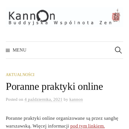
Skip
to
content
Szukaj:
MENU
AKTUALNOŚCI
Poranne praktyki online
Posted
on
4 października, 2021
by
kannon
Poranne praktyki online organizowane są przez sanghę
warszawską. Więcej informacji
pod tym linkiem.