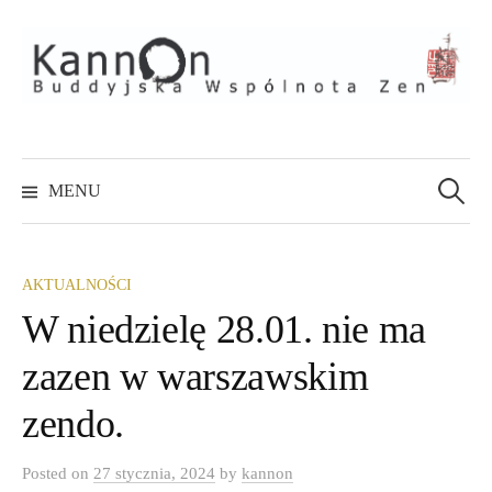
Skip
to
content
Szukaj:
MENU
AKTUALNOŚCI
W niedzielę 28.01. nie ma
zazen w warszawskim
zendo.
Posted
on
27 stycznia, 2024
by
kannon