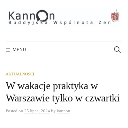
Skip
to
content
Szukaj:
MENU
AKTUALNOŚCI
W wakacje praktyka w
Warszawie tylko w czwartki
Posted
on
25 lipca, 2024
by
kannon