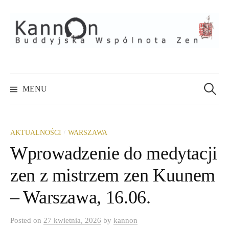
Skip
to
content
Szukaj:
MENU
/
AKTUALNOŚCI
WARSZAWA
Wprowadzenie do medytacji
zen z mistrzem zen Kuunem
– Warszawa, 16.06.
Posted
on
27 kwietnia, 2026
by
kannon