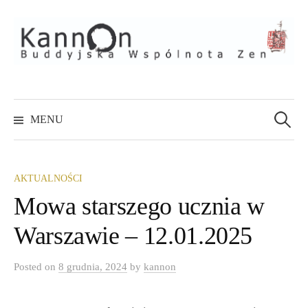
Skip
to
content
Szukaj:
MENU
AKTUALNOŚCI
Mowa starszego ucznia w
Warszawie – 12.01.2025
Posted
on
8 grudnia, 2024
by
kannon