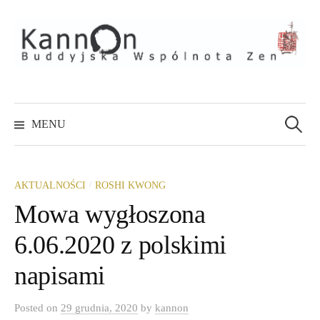
Skip
to
content
Szukaj:
MENU
/
AKTUALNOŚCI
ROSHI KWONG
Mowa wygłoszona
6.06.2020 z polskimi
napisami
Posted
on
29 grudnia, 2020
by
kannon