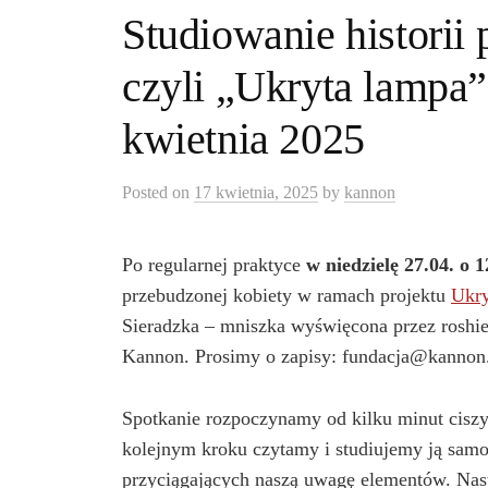
Studiowanie historii 
czyli „Ukryta lampa
kwietnia 2025
Posted
on
17 kwietnia, 2025
by
kannon
Po regularnej praktyce
w niedzielę 27.04. o 1
przebudzonej kobiety w ramach projektu
Ukry
Sieradzka – mniszka wyświęcona przez roshi
Kannon. Prosimy o zapisy: fundacja@kannon
Spotkanie rozpoczynamy od kilku minut ciszy,
kolejnym kroku czytamy i studiujemy ją samo
przyciągających naszą uwagę elementów. Nast