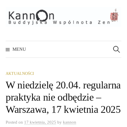
Skip
to
content
Szukaj:
MENU
AKTUALNOŚCI
W niedzielę 20.04. regularna
praktyka nie odbędzie –
Warszawa, 17 kwietnia 2025
Posted
on
17 kwietnia, 2025
by
kannon