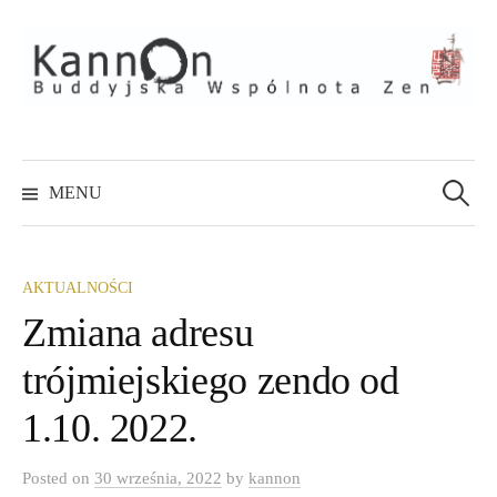
Skip
to
content
Szukaj:
MENU
AKTUALNOŚCI
Zmiana adresu
trójmiejskiego zendo od
1.10. 2022.
Posted
on
30 września, 2022
by
kannon