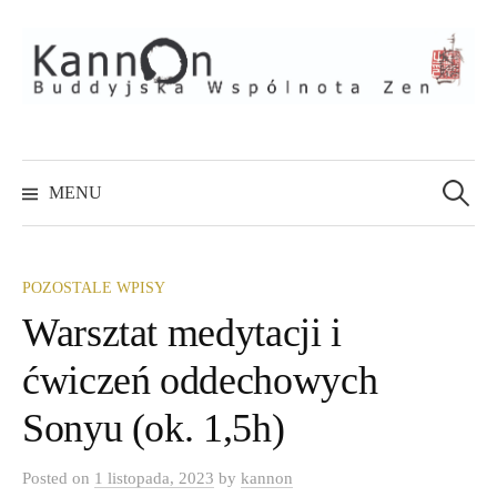
Skip
to
content
Szukaj:
MENU
POZOSTALE WPISY
Warsztat medytacji i
ćwiczeń oddechowych
Sonyu (ok. 1,5h)
Posted
on
1 listopada, 2023
by
kannon